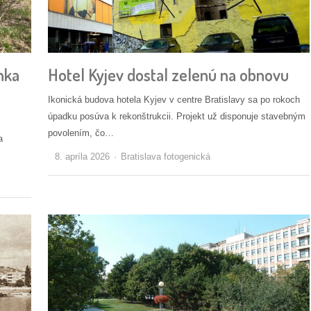
nka
Hotel Kyjev dostal zelenú na obnovu
Ikonická budova hotela Kyjev v centre Bratislavy sa po rokoch
úpadku posúva k rekonštrukcii. Projekt už disponuje stavebným
povolením, čo…
a
Autor/ka
8. apríla 2026
Bratislava fotogenická