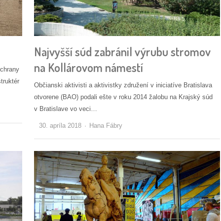
Najvyšší súd zabránil výrubu stromov
na Kollárovom námestí
ochrany
truktér
Občianski aktivisti a aktivistky združení v iniciatíve Bratislava
otvorene (BAO) podali ešte v roku 2014 žalobu na Krajský súd
v Bratislave vo veci…
Autor/ka
30. apríla 2018
Hana Fábry