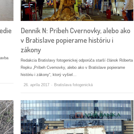
edie
Denník N: Príbeh Cvernovky, alebo ako
v Bratislave popierame históriu i
zákony
tavba
Redakcia Bratislavy fotogenickej odporúča starší článok Róberta
Repku „Príbeh Cvernovky, alebo ako v Bratislave popierame
históriu i zákony“, ktorý vyšiel…
Autor/ka
26. apríla 2017
Bratislava fotogenická