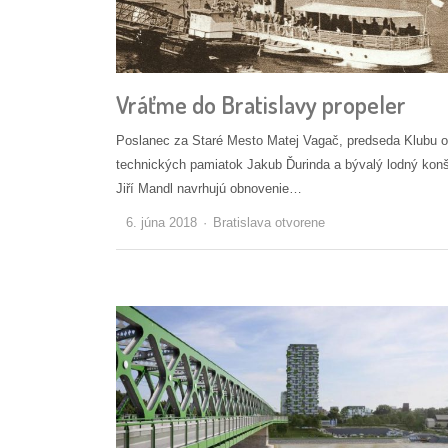
Vráťme do Bratislavy propeler
Poslanec za Staré Mesto Matej Vagač, predseda Klubu 
technických pamiatok Jakub Ďurinda a bývalý lodný konš
Jiří Mandl navrhujú obnovenie…
Autor/ka
6. júna 2018
Bratislava otvorene