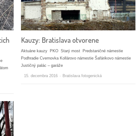
cich
Kauzy: Bratislava otvorene
Aktuáne kauzy PKO Starý most Predstaničné námestie
Podhradie Cvernovka Kollárovo námestie Šafárikovo námestie
je
Justičný palác – garáže
nátom
Autor/ka
15. decembra 2016
Bratislava fotogenická