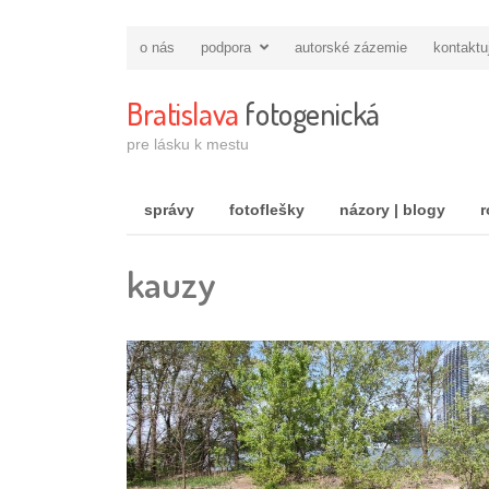
o nás
podpora
autorské zázemie
kontaktu
Bratislava
fotogenická
pre lásku k mestu
správy
fotoflešky
názory | blogy
r
kauzy