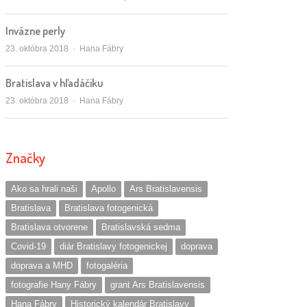
Invázne perly
Autor/ka
23. októbra 2018
Hana Fábry
Bratislava v hľadáčiku
Autor/ka
23. októbra 2018
Hana Fábry
Značky
Ako sa hrali naši
Apollo
Ars Bratislavensis
Bratislava
Bratislava fotogenická
Bratislava otvorene
Bratislavská sedma
Covid-19
diár Bratislavy fotogenickej
doprava
doprava a MHD
fotogaléria
fotografie Hany Fábry
grant Ars Bratislavensis
Hana Fábry
Historický kalendár Bratislavy