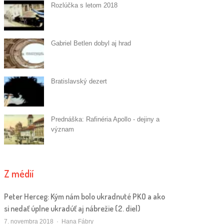
Rozlúčka s letom 2018
Gabriel Betlen dobyl aj hrad
Bratislavský dezert
Prednáška: Rafinéria Apollo - dejiny a
význam
Z médií
Peter Herceg: Kým nám bolo ukradnuté PKO a ako
si nedať úplne ukradúť aj nábrežie (2. diel)
Autor/ka
7. novembra 2018
Hana Fábry