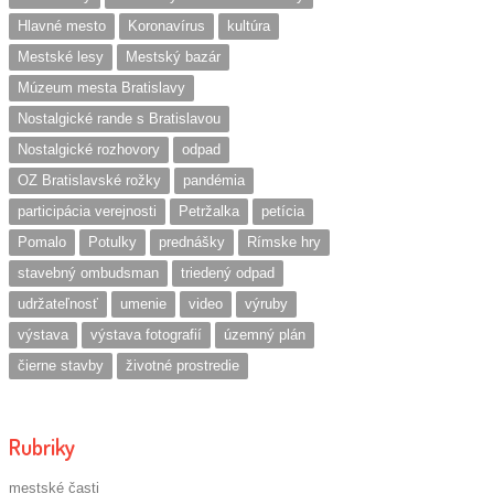
Hlavné mesto
Koronavírus
kultúra
Mestské lesy
Mestský bazár
Múzeum mesta Bratislavy
Nostalgické rande s Bratislavou
Nostalgické rozhovory
odpad
OZ Bratislavské rožky
pandémia
participácia verejnosti
Petržalka
petícia
Pomalo
Potulky
prednášky
Rímske hry
stavebný ombudsman
triedený odpad
udržateľnosť
umenie
video
výruby
výstava
výstava fotografií
územný plán
čierne stavby
životné prostredie
Rubriky
mestské časti