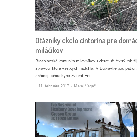
Otázniky okolo cintorína pre domá
miláčikov
Bratislavská komunita milovníkov zvierat už štvrtý rok ži
správou, ktorá všetkých nadchla. V Dúbravke pod patro
známej ochrankyne zvierat Eni…
Autor/ka
11. februára 2017
Matej Vagač