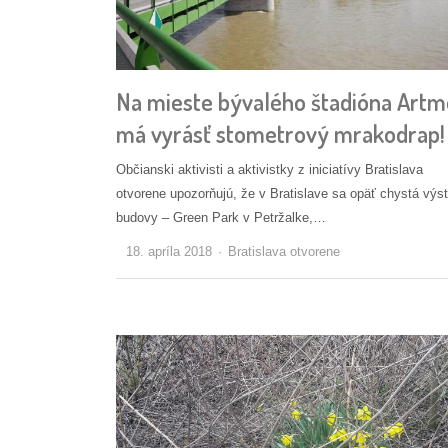
Na mieste bývalého štadióna Artm
má vyrásť stometrový mrakodrap!
Občianski aktivisti a aktivistky z iniciatívy Bratislava
otvorene upozorňujú, že v Bratislave sa opäť chystá výs
budovy – Green Park v Petržalke,…
Autor/ka
18. apríla 2018
Bratislava otvorene