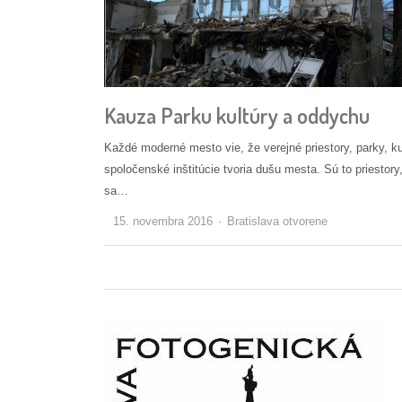
Kauza Parku kultúry a oddychu
Každé moderné mesto vie, že verejné priestory, parky, ku
spoločenské inštitúcie tvoria dušu mesta. Sú to priestory
sa…
Autor/ka
15. novembra 2016
Bratislava otvorene