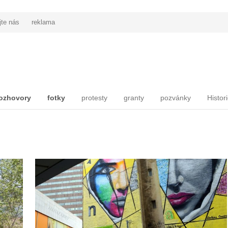
jte nás
reklama
ozhovory
fotky
protesty
granty
pozvánky
Histor