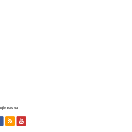
ujte nás na
f
r
y
a
s
o