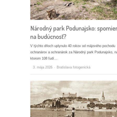
Národný park Podunajsko: spomie
na budúcnosť?
V týchto dňoch uplynulo 40 rokov od májového pochodu
ochranárov a ochranárok za Národný park Podunajsko, n
ktorom 108 ľudí…
Autor/ka
3. mája 2026
Bratislava fotogenická