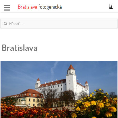
správy
fotoflešky
Bratislava
názory
|
blogy
rozhovory
fotky
protesty
granty