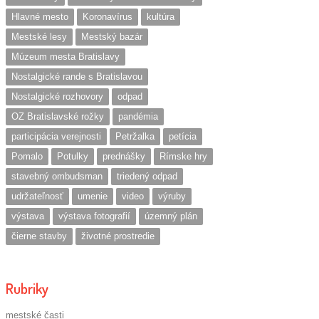
Hlavné mesto
Koronavírus
kultúra
Mestské lesy
Mestský bazár
Múzeum mesta Bratislavy
Nostalgické rande s Bratislavou
Nostalgické rozhovory
odpad
OZ Bratislavské rožky
pandémia
participácia verejnosti
Petržalka
petícia
Pomalo
Potulky
prednášky
Rímske hry
stavebný ombudsman
triedený odpad
udržateľnosť
umenie
video
výruby
výstava
výstava fotografií
územný plán
čierne stavby
životné prostredie
Rubriky
mestské časti