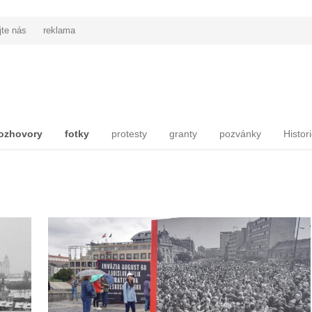
jte nás
reklama
ozhovory
fotky
protesty
granty
pozvánky
Histor