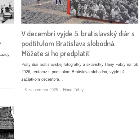
V decembri vyjde 5. bratislavský diár s
v
podtitulom Bratislava slobodná.
Môžete si ho predplatiť
 každý
Piaty diár bratislavskej fotografky a aktivistky Hany Fábry na rok
2026, tentoraz s podtitulom Bratislava slobodná, vyjde už
začiatkom decembra…
Autor/ka
6. septembra 2025
Hana Fábry