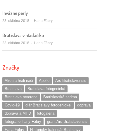
Invázne perly
Autor/ka
23. októbra 2018
Hana Fábry
Bratislava v hľadáčiku
Autor/ka
23. októbra 2018
Hana Fábry
Značky
Ako sa hrali naši
Apollo
Ars Bratislavensis
Bratislava
Bratislava fotogenická
Bratislava otvorene
Bratislavská sedma
Covid-19
diár Bratislavy fotogenickej
doprava
doprava a MHD
fotogaléria
fotografie Hany Fábry
grant Ars Bratislavensis
Hana Fábry
Historický kalendár Bratislavy