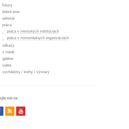
kauzy
dobrá prax
adresár
práca
práca v mestských inštitúciach
práca v mimovládnych organizáciách
odkazy
z médií
galérie
videá
vychádzky / knihy / výstavy
ujte nás na
f
r
y
a
s
o