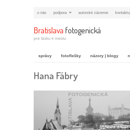
o nás
podpora
autorské zázemie
kontaktu
Bratislava
fotogenická
pre lásku k mestu
správy
fotoflešky
názory | blogy
r
Hana Fábry