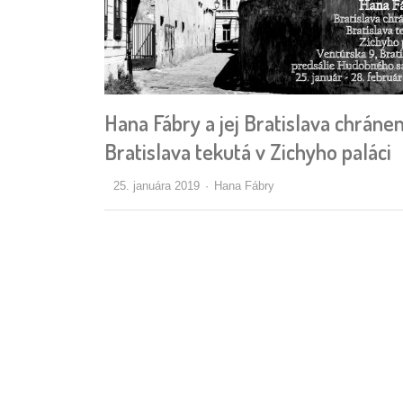
Hana Fábry a jej Bratislava chránen
Bratislava tekutá v Zichyho paláci
Autor/ka
25. januára 2019
Hana Fábry