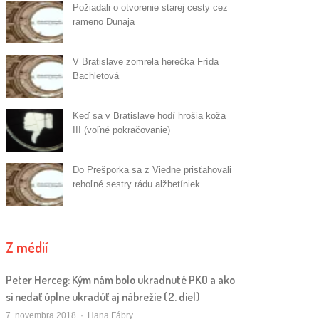
Požiadali o otvorenie starej cesty cez
rameno Dunaja
V Bratislave zomrela herečka Frída
Bachletová
Keď sa v Bratislave hodí hrošia koža
III (voľné pokračovanie)
Do Prešporka sa z Viedne prisťahovali
rehoľné sestry rádu alžbetíniek
Z médií
Peter Herceg: Kým nám bolo ukradnuté PKO a ako
si nedať úplne ukradúť aj nábrežie (2. diel)
Autor/ka
7. novembra 2018
Hana Fábry