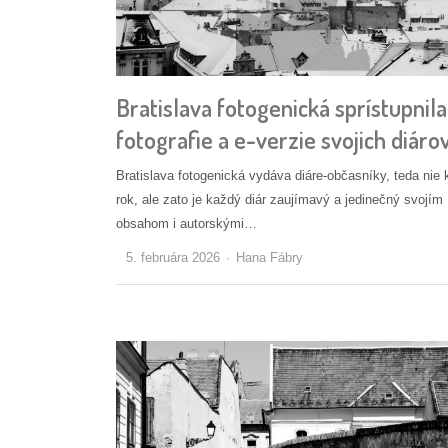
Bratislava fotogenická sprístupnila
fotografie a e-verzie svojich diáro
Bratislava fotogenická vydáva diáre-občasníky, teda nie
rok, ale zato je každý diár zaujímavý a jedinečný svojím
obsahom i autorskými…
Autor/ka
5. februára 2026
Hana Fábry