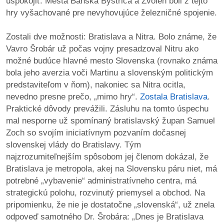
uspokojiť. Mestá Banská Bystrica a Zvolen boli z tejto
hry vyšachované pre nevyhovujúce železničné spojenie.
Zostali dve možnosti: Bratislava a Nitra. Bolo známe, že
Vavro Šrobár už počas vojny presadzoval Nitru ako
možné budúce hlavné mesto Slovenska (rovnako známa
bola jeho averzia voči Martinu a slovenským politickým
predstaviteľom v ňom), nakoniec sa Nitra ocitla,
nevedno presne prečo, „mimo hry“.
Zostala Bratislava
.
Praktické dôvody prevážili. Zásluhu na tomto úspechu
mal nesporne už spomínaný bratislavský župan Samuel
Zoch so svojím iniciatívnym pozvaním dočasnej
slovenskej vlády do Bratislavy. Tým
najzrozumiteľnejším spôsobom jej členom dokázal, že
Bratislava je metropola, akej na Slovensku páru niet, má
potrebné „vybavenie“ administratívneho centra, má
strategickú polohu, rozvinutý priemysel a obchod. Na
pripomienku, že nie je dostatočne „slovenská“, už znela
odpoveď samotného Dr. Šrobára: „Dnes je Bratislava