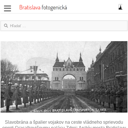
správy
fotoflešky
názory
|
blogy
rozhovory
fotky
protesty
granty
Slavobrána a špalier vojakov na ceste vládneho sprievodu
oproti Grasalkovičovmu palácu Zdroj: Archív mesta Bratislavy