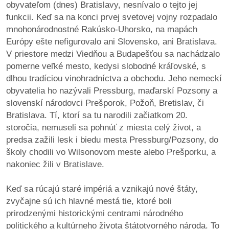
obyvateľom (dnes) Bratislavy, nesnívalo o tejto jej
funkcii. Keď sa na konci prvej svetovej vojny rozpadalo
dobrá
mnohonárodnostné Rakúsko-Uhorsko, na mapách
prax
Európy ešte nefigurovalo ani Slovensko, ani Bratislava.
V priestore medzi Viedňou a Budapešťou sa nachádzalo
práca
pomerne veľké mesto, kedysi slobodné kráľovské, s
dlhou tradíciou vinohradníctva a obchodu. Jeho nemeckí
odkazy
obyvatelia ho nazývali Pressburg, maďarskí Pozsony a
slovenskí národovci Prešporok, Požoň, Bretislav, či
petície
Bratislava. Tí, ktorí sa tu narodili začiatkom 20.
storočia, nemuseli sa pohnúť z miesta celý život, a
z
predsa zažili lesk i biedu mesta Pressburg/Pozsony, do
médií
školy chodili vo Wilsonovom meste alebo Prešporku, a
nakoniec žili v Bratislave.
videá
Keď sa rúcajú staré impériá a vznikajú nové štáty,
vychádzky
zvyčajne sú ich hlavné mestá tie, ktoré boli
/
prirodzenými historickými centrami národného
knihy
politického a kultúrneho života štátotvorného národa. To