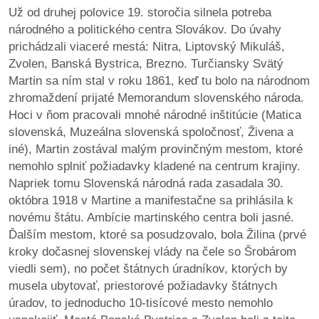
Už od druhej polovice 19. storočia silnela potreba
národného a politického centra Slovákov. Do úvahy
prichádzali viaceré mestá: Nitra, Liptovský Mikuláš,
Zvolen, Banská Bystrica, Brezno. Turčiansky Svätý
Martin sa ním stal v roku 1861, keď tu bolo na národnom
zhromaždení prijaté Memorandum slovenského národa.
Hoci v ňom pracovali mnohé národné inštitúcie (Matica
slovenská, Muzeálna slovenská spoločnosť, Živena a
iné), Martin zostával malým provinčným mestom, ktoré
nemohlo splniť požiadavky kladené na centrum krajiny.
Napriek tomu Slovenská národná rada zasadala 30.
októbra 1918 v Martine a manifestačne sa prihlásila k
novému štátu. Ambície martinského centra boli jasné.
Ďalším mestom, ktoré sa posudzovalo, bola Žilina (prvé
kroky dočasnej slovenskej vlády na čele so Šrobárom
viedli sem), no počet štátnych úradníkov, ktorých by
musela ubytovať, priestorové požiadavky štátnych
úradov, to jednoducho 10-tisícové mesto nemohlo