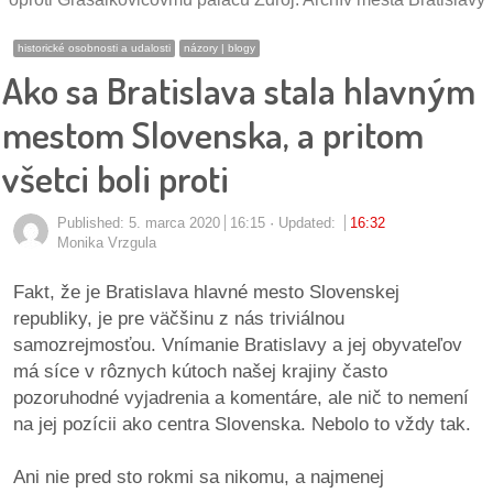
pozvánky
historické osobnosti a udalosti
názory | blogy
Historický
Ako sa Bratislava stala hlavným
kalendár
mestom Slovenska, a pritom
zákony
všetci boli proti
mestské
Published:
5. marca 2020
16:15
Updated:
16:32
časti
Monika Vrzgula
kauzy
Fakt, že je Bratislava hlavné mesto Slovenskej
republiky, je pre väčšinu z nás triviálnou
konania
samozrejmosťou. Vnímanie Bratislavy a jej obyvateľov
má síce v rôznych kútoch našej krajiny často
stavebné
pozoruhodné vyjadrenia a komentáre, ale nič to nemení
konania
na jej pozícii ako centra Slovenska. Nebolo to vždy tak.
pripomienkové
Ani nie pred sto rokmi sa nikomu, a najmenej
konania