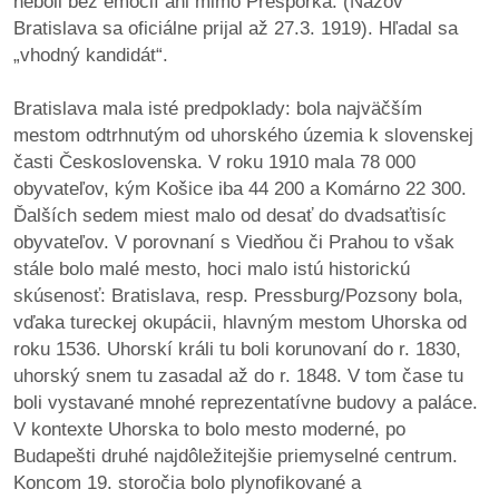
neboli bez emócií ani mimo Prešporka. (Názov
Bratislava sa oficiálne prijal až 27.3. 1919). Hľadal sa
„vhodný kandidát“.
Bratislava mala isté predpoklady: bola najväčším
mestom odtrhnutým od uhorského územia k slovenskej
časti Československa. V roku 1910 mala 78 000
obyvateľov, kým Košice iba 44 200 a Komárno 22 300.
Ďalších sedem miest malo od desať do dvadsaťtisíc
obyvateľov. V porovnaní s Viedňou či Prahou to však
stále bolo malé mesto, hoci malo istú historickú
skúsenosť: Bratislava, resp. Pressburg/Pozsony bola,
vďaka tureckej okupácii, hlavným mestom Uhorska od
roku 1536. Uhorskí králi tu boli korunovaní do r. 1830,
uhorský snem tu zasadal až do r. 1848. V tom čase tu
boli vystavané mnohé reprezentatívne budovy a paláce.
V kontexte Uhorska to bolo mesto moderné, po
Budapešti druhé najdôležitejšie priemyselné centrum.
Koncom 19. storočia bolo plynofikované a