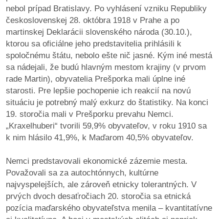
/
nebol prípad Bratislavy. Po vyhlásení vzniku Republiky
výstavy
československej 28. októbra 1918 v Prahe a po
martinskej Deklarácii slovenského národa (30.10.),
o
ktorou sa oficiálne jeho predstavitelia prihlásili k
nás
spoločnému štátu, nebolo ešte nič jasné. Kým iné mestá
sa nádejali, že budú hlavným mestom krajiny (v prvom
podpora
rade Martin), obyvatelia Prešporka mali úplne iné
starosti. Pre lepšie pochopenie ich reakcií na novú
podporte
situáciu je potrebný malý exkurz do štatistiky. Na konci
nás
19. storočia mali v Prešporku prevahu Nemci.
„Kraxelhuberi“ tvorili 59,9% obyvateľov, v roku 1910 sa
podporili
k nim hlásilo 41,9%, k Maďarom 40,5% obyvateľov.
nás
Nemci predstavovali ekonomické zázemie mesta.
autorské
Považovali sa za autochtónnych, kultúrne
zázemie
najvyspelejších, ale zároveň etnicky tolerantných. V
prvých dvoch desaťročiach 20. storočia sa etnická
kontaktujte
pozícia maďarského obyvateľstva menila – kvantitatívne
nás