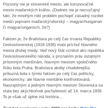
Pozsony nie je slovenské mesto, ale korunovačné
mesto maďarských kráľov. (Dodnes nie je nezvyčajný
fakt, že mnohým robí problém pochopiť zásadný rozdiel
medzi pojmami maďarský/uhorský – magyar/hungarian
či magyar/ungarisch, že?)
Faktom je, že Bratislava po celý čas trvania Republiky
československej (1918-1938) mala príchuť hlavného
mesta druhej triedy. Veď nový štát vznikol ako republika
československého národa, s priznaním práv ostatným
prítomným menšinám, hlavným mestom spoločného
štátu bola Praha. Bratislava akoby chudobnejšia
príbuzná bola s týmto faktom po celý čas politicky,
ekonomicky, ale hlavne mentálne konfrontovaná.
Naozajstným a jediným hlavným mestom Slovenska sa
stala bez akýchkoľvek pochybností až 14. marca 1939.
To je však už úplne iná história…