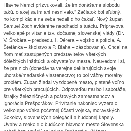
Hlavne Nemci prízvukovali, že im donášame slobodu
takú, o akej sa im ani nesnívalo.“ Začiatok bol sľubný,
no komplikácie na seba nedali dlho čakať. Nový župan
Samuel Zoch evidentne neodhadol situáciu. Pripravoval
veľkolepé privítanie tzv. dočasnej slovenskej vlády (Dr.
V. Šrobára – predsedu, I. Dérera – vojsko a polícia, A.
Štefánka – školstvo a P. Blaha – zásobovanie). Chcel na
ňom mať zastúpených predstaviteľov všetkých
dôležitých inštitúcií a obyvateľov mesta. Neuvedomil si,
že pre nich (donedávna verejne deklarujúcich svoje
uhorské/maďarské vlastenectvo) to bol vážny morálny
problém. Župan žiadal vyzdobené mesto, platené voľno
pre všetkých pracujúcich. Odpoveďou mu boli sabotáže,
štrajky železničných a poštových zamestnancov a
ignorácia Prešporákov. Privítanie nakoniec vyzeralo
veľkolepo vďaka početnej účasti vojska, moravských
Sokolov, slovenských delegácií a hudobnej kapely.
Úvahy a reakcie o budúcom hlavnom meste Slovenska