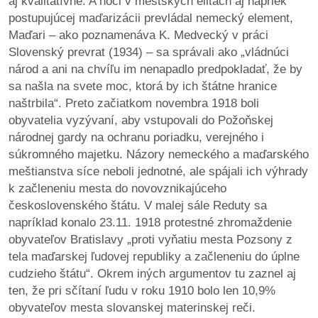
aj kvalitatívne. A hoci v mestských elitách aj napriek
postupujúcej maďarizácii prevládal nemecký element,
reklama
Maďari – ako poznamenáva K. Medvecký v práci
Slovenský prevrat (1934) – sa správali ako „vládnúci
národ a ani na chvíľu im nenapadlo predpokladať, že by
sa našla na svete moc, ktorá by ich štátne hranice
naštrbila“. Preto začiatkom novembra 1918 boli
obyvatelia vyzývaní, aby vstupovali do Požoňskej
národnej gardy na ochranu poriadku, verejného i
súkromného majetku. Názory nemeckého a maďarského
meštianstva síce neboli jednotné, ale spájali ich výhrady
k začleneniu mesta do novovznikajúceho
československého štátu. V malej sále Reduty sa
napríklad konalo 23.11. 1918 protestné zhromaždenie
obyvateľov Bratislavy „proti vyňatiu mesta Pozsony z
tela maďarskej ľudovej republiky a začleneniu do úplne
cudzieho štátu“. Okrem iných argumentov tu zaznel aj
ten, že pri sčítaní ľudu v roku 1910 bolo len 10,9%
obyvateľov mesta slovanskej materinskej reči.