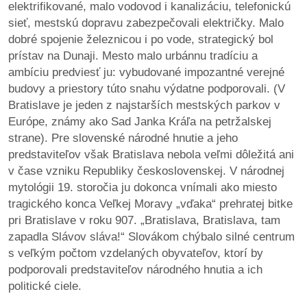
elektrifikované, malo vodovod i kanalizáciu, telefonickú
sieť, mestskú dopravu zabezpečovali električky. Malo
dobré spojenie železnicou i po vode, strategický bol
prístav na Dunaji. Mesto malo urbánnu tradíciu a
ambíciu predviesť ju: vybudované impozantné verejné
budovy a priestory túto snahu výdatne podporovali. (V
Bratislave je jeden z najstarších mestských parkov v
Európe, známy ako Sad Janka Kráľa na petržalskej
strane). Pre slovenské národné hnutie a jeho
predstaviteľov však Bratislava nebola veľmi dôležitá ani
v čase vzniku Republiky československej. V národnej
mytológii 19. storočia ju dokonca vnímali ako miesto
tragického konca Veľkej Moravy „vďaka“ prehratej bitke
pri Bratislave v roku 907. „Bratislava, Bratislava, tam
zapadla Slávov sláva!“ Slovákom chýbalo silné centrum
s veľkým počtom vzdelaných obyvateľov, ktorí by
podporovali predstaviteľov národného hnutia a ich
politické ciele.