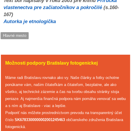
Text bol napísaný v roku 2003 pre knihu
Príručka
vlastenectva pre začiatočníkov a pokročilé
(s.160-
167)
Autorka je etnologička
Hlavné mesto
Možnosti podpory Bratislavy fotogenickej
Máme radi Bratislavu rovnako ako vy. Naše články a fotky ochotne
ponúkame vám, našim čitateľkám a čitateľom, bezplatne, ale ako
všetko, aj technické zázemie a čas na tvorbu obsahu stránky stoja
peniaze. Aj najmenšia finančná podpora nám pomáha venovať sa webu
a s ním aj Bratislave - viac a lepšie.
Podporiť nás môžete prostredníctvom prevodu na transparentný účet
číslo
SK6783300000002001245463
občianskeho združenia Bratislava
fotogenická.