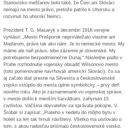
Stanovisko mešťanov bolo také, že Česi ani Slováci
nemajú na mesto právo, pretože patrilo k Uhorsku a
rozvinuli ho uhorskí Nemci.
Prezident T. G. Masaryk v decembri 1918 verejne
vyhlásil: „Mesto Prešporok neprináležalo vlastne ani
Maďarom, práve tak ako nám. Je to nemecké mesto. My
máme ale naň právo, lebo zázemie je slovenské. My
potrebujeme bezpodmienečne Dunaj.“ Následne padlo v
Prahe rozhodnutie vojensky obsadiť Wilsonovo mesto
(toto pomenovanie navrhovali americkí Slováci), čo sa
aj začalo diať presne na Silvestra a československé
vojsko vstúpilo do mesta úplne symbolicky – prvý deň
nového roku. Ako je zaznamenané vo vojenskej správe,
v meste došlo k menším šarvátkam, zahynulo 15
civilistov. Väčšina obyvateľov sa správala pokojne. V.
Šrobár si zapísal: „Piateho v nedeľu do môjho bytu v
hoteli sa len tak hrnuli návštevy. Všetko ma uisťovalo o
tom, s akou radosťou prijímajú československé vojsko.