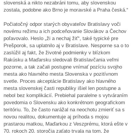
slovenská a nikto nezabráni tomu, aby slovenskou
zostala, podobne ako Brno je moravské a Praha česká.“
Počiatočný odpor starých obyvateľov Bratislavy voči
novému režimu a ich podceňovanie Slovákov a Čechov
poľavovalo. Heslo „ži a nechaj žiť“, také typické pre
Prešporok, sa uplatnilo aj v Bratislave. Nesporne sa o to
zaslúžil aj fakt, že životné podmienky v blízkom
Rakúsku a Maďarsku sledovali Bratislavčania veľmi
pozorne, a tak začali postupne vnímať pozíciu svojho
mesta ako hlavného mesta Slovenska v pozitívnom
svetle. Proces akceptácie Bratislavy ako hlavného
mesta slovenskej časti republiky išiel len postupne a
nebol bez komplikácií. Prebiehal paralelne s vytváraním
povedomia o Slovensku ako konkrétnom geografickom
teritóriu. To, že často narážal na neochotu zmieriť sa s
novou realitou, dokumentuje aj príhoda s mojou
prastarou matkou, Maďarkou z Veszprému, ktorá ešte v
70. rokoch 20. storočia zaťato trvala na tom, že