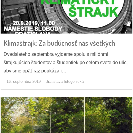
dobrá
prax
práca
Klimaštrajk: Za budúcnosť nás všetkých
odkazy
Dvadsiateho septembra vyjdeme spolu s miliónmi
štrajkujúcich študentov a študentiek po celom svete do ulíc,
petície
aby sme opäť raz poukázali…
z
16. septembra 2019
Bratislava fotogenická
médií
videá
vychádzky
/
knihy