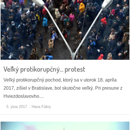
reklama
Veľký protikorupčný… protest
Veľký protikorupčný pochod, ktorý sa v utorok 18. apríla
2017, zišiel v Bratislave, bol skutočne veľký. Pri presune z
Hviezdoslavovho…
5. júna 2017
Hana Fábry