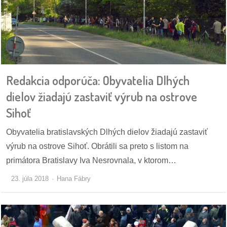
/
výstavy
o
nás
podpora
Redakcia odporúča: Obyvatelia Dlhých
dielov žiadajú zastaviť výrub na ostrove
podporte
Sihoť
nás
Obyvatelia bratislavských Dlhých dielov žiadajú zastaviť
podporili
výrub na ostrove Sihoť. Obrátili sa preto s listom na
nás
primátora Bratislavy Iva Nesrovnala, v ktorom…
autorské
23. júla 2018
Hana Fábry
zázemie
kontaktujte
nás