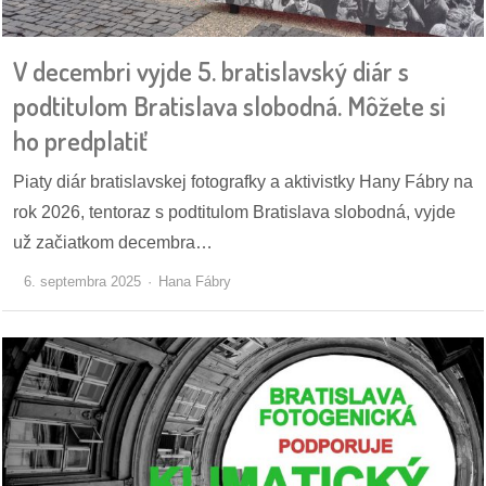
pozvánky
V decembri vyjde 5. bratislavský diár s
Historický
kalendár
podtitulom Bratislava slobodná. Môžete si
ho predplatiť
zákony
Piaty diár bratislavskej fotografky a aktivistky Hany Fábry na
mestské
rok 2026, tentoraz s podtitulom Bratislava slobodná, vyjde
časti
už začiatkom decembra…
kauzy
6. septembra 2025
Hana Fábry
konania
stavebné
konania
pripomienkové
konania