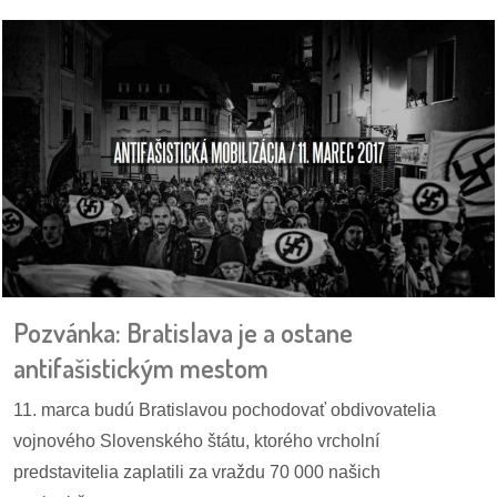
Pozvánka: Bratislava je a ostane
antifašistickým mestom
11. marca budú Bratislavou pochodovať obdivovatelia
vojnového Slovenského štátu, ktorého vrcholní
predstavitelia zaplatili za vraždu 70 000 našich