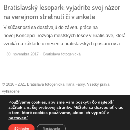
Bratislavský lesopark: vyjadrite svoj názor
dobrá
na verejnom stretnutí či v ankete
prax
V súčasnosti sa dostávajú do záveru práce na
práca
novej Koncepcii rozvoja mestských lesov v Bratislave, ktorá
vzniká na základe uznesenia bratislavských poslancov a…
odkazy
30. novembra 2017
Bratislava fotogenická
petície
z
médií
© 2016 - 2021 Bratislava fotogenická Hana Fábry. Všetky práva
vyhradené.
videá
podmienky používania
|
ochrana osobných údajov
|
súhlas s používaním
Používame cookies, aby sme vám poskytli čo najlepší
cookies
zážitok z našej webovej stránky. Môžete sa dozvedieť viac
vychádzky
o tom, ktoré cookies používame, alebo ich vypnúť v
nastavení
.
/
knihy
Súhlasím
Nastavenia