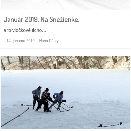
pozvánky
Január 2019. Na Snežienke.
Historický
kalendár
a to vločkové ticho…
zákony
14. januára 2019
Hana Fábry
mestské
časti
kauzy
konania
stavebné
konania
pripomienkové
konania