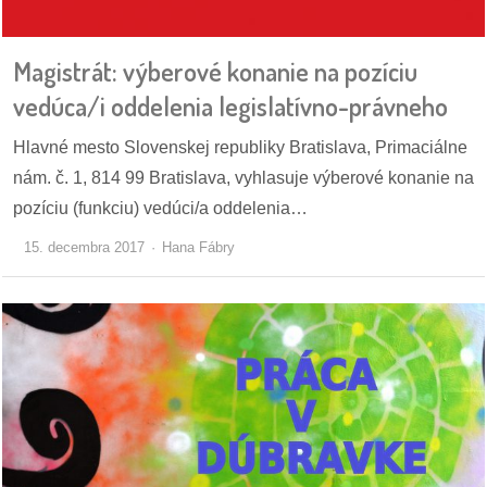
pozvánky
Magistrát: výberové konanie na pozíciu
Historický
kalendár
vedúca/i oddelenia legislatívno-právneho
zákony
Hlavné mesto Slovenskej republiky Bratislava, Primaciálne
nám. č. 1, 814 99 Bratislava, vyhlasuje výberové konanie na
mestské
pozíciu (funkciu) vedúci/a oddelenia…
časti
15. decembra 2017
Hana Fábry
kauzy
konania
stavebné
konania
pripomienkové
konania