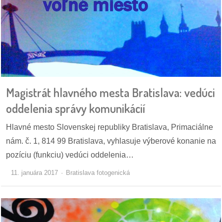
/
výstavy
o
nás
podpora
Magistrát hlavného mesta Bratislava: vedúci
podporte
oddelenia správy komunikácií
nás
Hlavné mesto Slovenskej republiky Bratislava, Primaciálne
podporili
nám. č. 1, 814 99 Bratislava, vyhlasuje výberové konanie na
nás
pozíciu (funkciu) vedúci oddelenia…
autorské
11. januára 2017
Bratislava fotogenická
zázemie
kontaktujte
nás