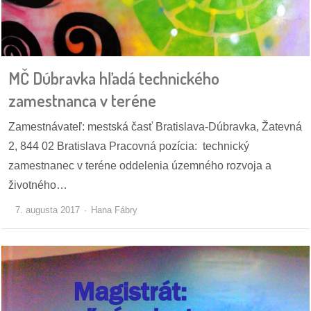
dobrá
prax
MČ Dúbravka hľadá technického
práca
zamestnanca v teréne
odkazy
Zamestnávateľ: mestská časť Bratislava-Dúbravka, Žatevná
2, 844 02 Bratislava Pracovná pozícia: technický
petície
zamestnanec v teréne oddelenia územného rozvoja a
z
životného…
médií
7. augusta 2017
Hana Fábry
videá
vychádzky
/
knihy