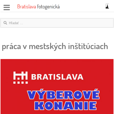
správy
fotoflešky
práca v mestských inštitúciach
názory
|
blogy
rozhovory
fotky
protesty
granty