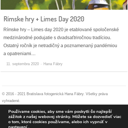
pozvánky
Rímske hry + Limes Day 2020
Historický
kalendár
Rímske hry – Limes day 2020 je etablované spoločenské
medzinárodné podujatie s dvadsaťtriročnou tradíciou.
zákony
Ostatný ročník je netradičný a poznamenaný pandémiou
mestské
a opatreniami…
časti
11. septembra 2020
Hana Fábry
kauzy
konania
© 2016 - 2021 Bratislava fotogenická Hana Fábry. Všetky práva
stavebné
vyhradené.
konania
podmienky používania
|
ochrana osobných údajov
|
súhlas s používaním
Používame cookies, aby sme vám poskytli čo najlepší
cookies
zážitok z našej webovej stránky. Môžete sa dozvedieť viac
pripomienkové
o tom, ktoré cookies používame, alebo ich vypnúť v
nastavení
.
konania