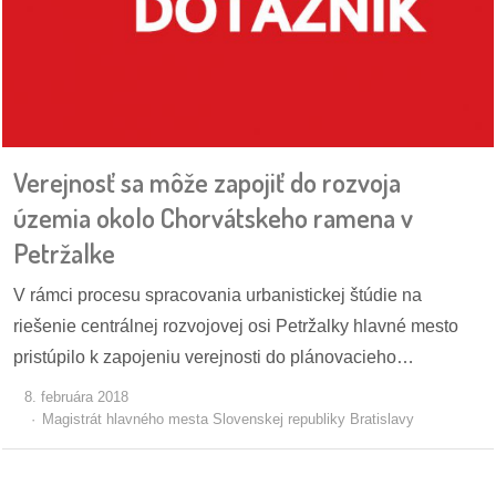
dobrá
prax
práca
Verejnosť sa môže zapojiť do rozvoja
odkazy
územia okolo Chorvátskeho ramena v
petície
Petržalke
z
V rámci procesu spracovania urbanistickej štúdie na
médií
riešenie centrálnej rozvojovej osi Petržalky hlavné mesto
pristúpilo k zapojeniu verejnosti do plánovacieho…
videá
8. februára 2018
Magistrát hlavného mesta Slovenskej republiky Bratislavy
vychádzky
/
knihy