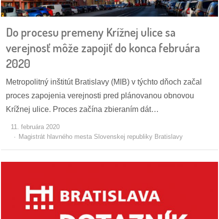
pozvánky
Do procesu premeny Krížnej ulice sa
Historický
kalendár
verejnosť môže zapojiť do konca februára
2020
zákony
Metropolitný inštitút Bratislavy (MIB) v týchto dňoch začal
mestské
proces zapojenia verejnosti pred plánovanou obnovou
časti
Krížnej ulice. Proces začína zbieraním dát…
kauzy
11. februára 2020
Magistrát hlavného mesta Slovenskej republiky Bratislavy
konania
stavebné
konania
pripomienkové
konania