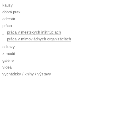
kauzy
dobrá prax
adresár
práca
práca v mestských inštitúciach
práca v mimovládnych organizáciách
odkazy
z médií
galérie
videá
vychádzky / knihy / výstavy