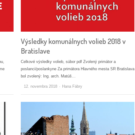
Výsledky komunálnych volieb 2018 v
Bratislave
nu,
Celkové výsledky volieb, súbor pdf Zvolený primátor a
jme
poslanci/poslankyne Za primátora Hlavného mesta SR Bratislava
bol zvolený: Ing. arch. Matúš…
Autor/ka
12. novembra 2018
Hana Fábry