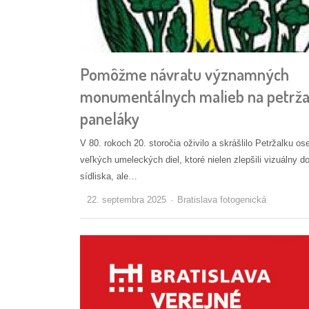
Pomôžme návratu významných
monumentálnych malieb na petrža
paneláky
V 80. rokoch 20. storočia oživilo a skrášlilo Petržalku o
veľkých umeleckých diel, ktoré nielen zlepšili vizuálny d
sídliska, ale…
Autor/ka
22. septembra 2025
Bratislava fotogenická