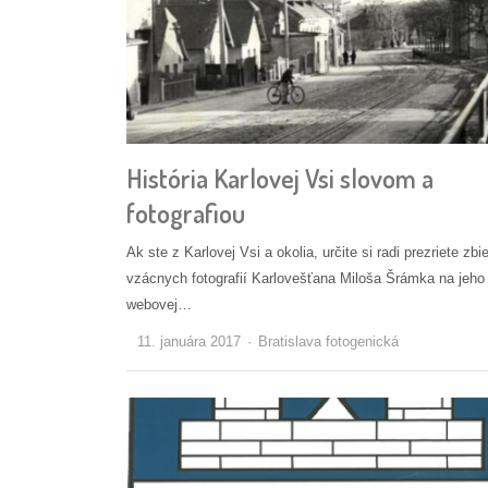
História Karlovej Vsi slovom a
fotografiou
Ak ste z Karlovej Vsi a okolia, určite si radi prezriete zbi
vzácnych fotografií Karlovešťana Miloša Šrámka na jeho
webovej…
Autor/ka
11. januára 2017
Bratislava fotogenická