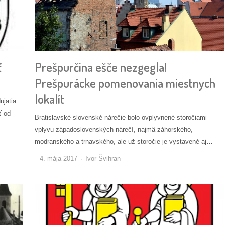
ť
Prešpurčina ešče nezgegla!
Prešpurácke pomenovania miestnych
lokalít
ujatia
ť od
Bratislavské slovenské nárečie bolo ovplyvnené storočiami
vplyvu západoslovenských nárečí, najmä záhorského,
modranského a trnavského, ale už storočie je vystavené aj…
Autor/ka
4. mája 2017
Ivor Švihran