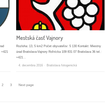
Mestská časť Vajnory
rad
Rozloha: 13, 5 km2 Počet obyvateľov: 5 130 Kontakt: Miestny
: +421
úrad Bratislava-Vajnory Roľnícka 109 831 07 Bratislava 36 tel.:
+421…
Autor/ka
4. decembra 2016
Bratislava fotogenická
2
3
Next page
ge
Page
Page