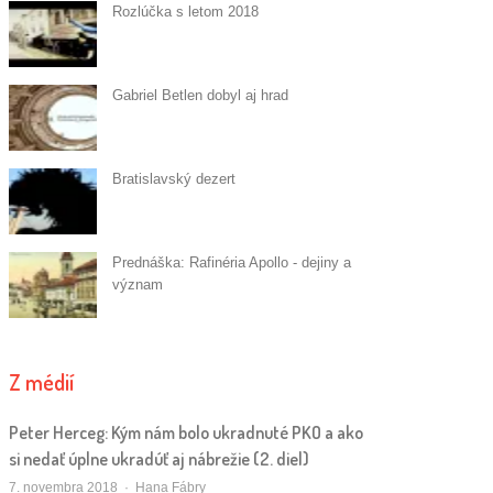
Rozlúčka s letom 2018
Gabriel Betlen dobyl aj hrad
Bratislavský dezert
Prednáška: Rafinéria Apollo - dejiny a
význam
Z médií
Peter Herceg: Kým nám bolo ukradnuté PKO a ako
si nedať úplne ukradúť aj nábrežie (2. diel)
Autor/ka
7. novembra 2018
Hana Fábry