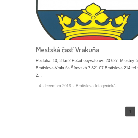
Mestská časť Vrakuňa
Rozloha: 10, 3 km2 Počet obyvateľov: 20 627 Miestny ú
Bratislava-Vrakuňa Šíravská 7 821 07 Bratislava 214 tel.
2…
Autor/ka
4. decembra 2016
Bratislava fotogenická
Stránkovanie
1
Pa
príspevkov