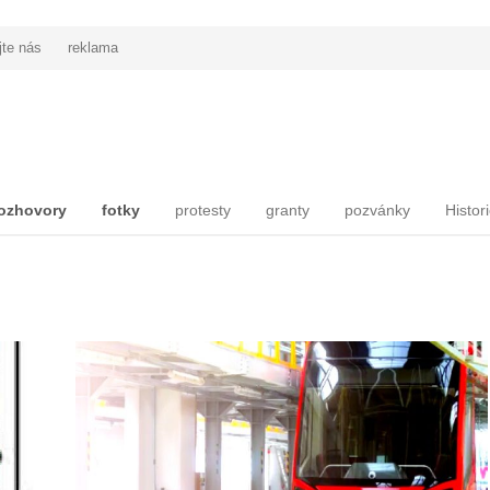
jte nás
reklama
ozhovory
fotky
protesty
granty
pozvánky
Histor