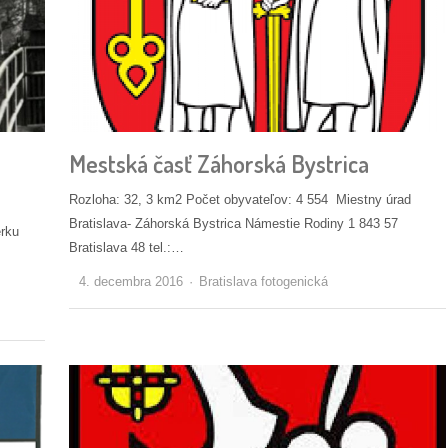
Mestská časť Záhorská Bystrica
Rozloha: 32, 3 km2 Počet obyvateľov: 4 554 Miestny úrad
Bratislava- Záhorská Bystrica Námestie Rodiny 1 843 57
erku
Bratislava 48 tel.:…
Autor/ka
4. decembra 2016
Bratislava fotogenická