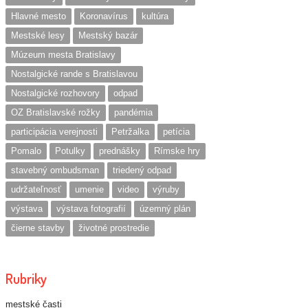
Hlavné mesto
Koronavírus
kultúra
Mestské lesy
Mestský bazár
Múzeum mesta Bratislavy
Nostalgické rande s Bratislavou
Nostalgické rozhovory
odpad
OZ Bratislavské rožky
pandémia
participácia verejnosti
Petržalka
petícia
Pomalo
Potulky
prednášky
Rímske hry
stavebný ombudsman
triedený odpad
udržateľnosť
umenie
video
výruby
výstava
výstava fotografií
územný plán
čierne stavby
životné prostredie
Rubriky
mestské časti