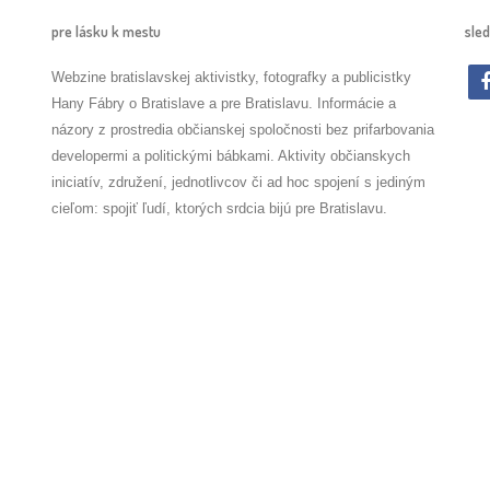
pre lásku k mestu
sled
Webzine bratislavskej aktivistky, fotografky a publicistky
Hany Fábry o Bratislave a pre Bratislavu. Informácie a
názory z prostredia občianskej spoločnosti bez prifarbovania
developermi a politickými bábkami. Aktivity občianskych
iniciatív, združení, jednotlivcov či ad hoc spojení s jediným
cieľom: spojiť ľudí, ktorých srdcia bijú pre Bratislavu.