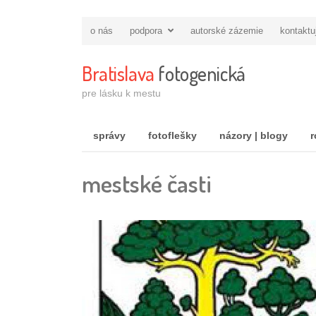
o nás
podpora
autorské zázemie
kontaktu
Bratislava
fotogenická
pre lásku k mestu
správy
fotoflešky
názory | blogy
r
mestské časti