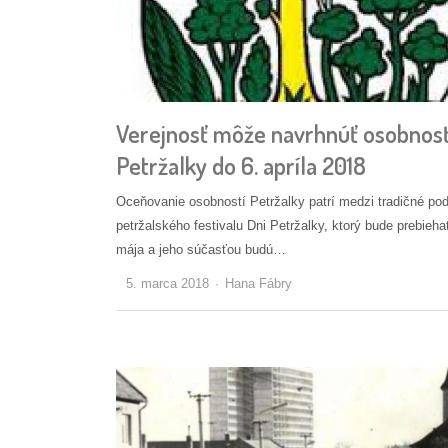
Verejnosť môže navrhnúť osobnos
Petržalky do 6. apríla 2018
Oceňovanie osobností Petržalky patrí medzi tradičné pod
petržalského festivalu Dni Petržalky, ktorý bude prebieha
mája a jeho súčasťou budú…
Autor/ka
5. marca 2018
Hana Fábry