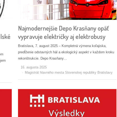
Najmodernejšie Depo Krasňany opäť
lské
vypravuje električky aj elektrobusy
Bratislava, 7. august 2025 – Kompletná výmena koľajiska,
predĺženie odstavných hál a ekologický aspekt v každom kroku
sem
rekonštrukcie. Depo Krasňany…
ojem
16. augusta 2025
Autor/ka
Magistrát hlavného mesta Slovenskej republiky Bratislavy