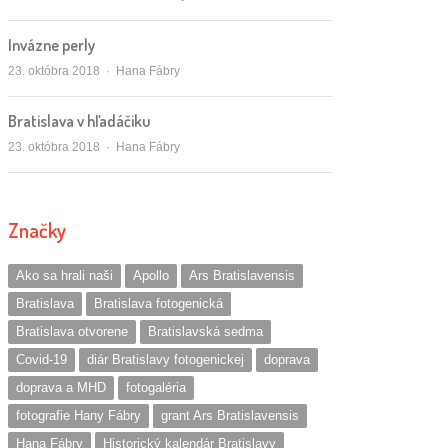
Invázne perly
Autor/ka
23. októbra 2018
Hana Fábry
Bratislava v hľadáčiku
Autor/ka
23. októbra 2018
Hana Fábry
Značky
Ako sa hrali naši
Apollo
Ars Bratislavensis
Bratislava
Bratislava fotogenická
Bratislava otvorene
Bratislavská sedma
Covid-19
diár Bratislavy fotogenickej
doprava
doprava a MHD
fotogaléria
fotografie Hany Fábry
grant Ars Bratislavensis
Hana Fábry
Historický kalendár Bratislavy