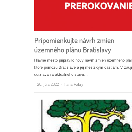
Pripomienkujte návrh zmien
územného plánu Bratislavy
Hlavné mesto pripravilo nový návrh zmien územného plá
ktoré pomôžu Bratislave a jej mestským častiam. V záu
udržiavania aktuálneho stavu…
Autor/ka
20. júla 2022
Hana Fábry