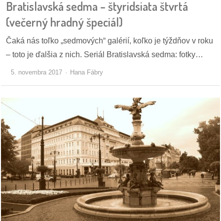
Bratislavská sedma – štyridsiata štvrtá
(večerný hradný špeciál)
Čaká nás toľko „sedmových“ galérií, koľko je týždňov v roku
– toto je ďalšia z nich. Seriál Bratislavská sedma: fotky…
5. novembra 2017
Hana Fábry