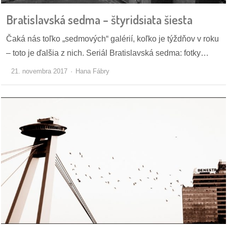
/
výstavy
Bratislavská sedma – štyridsiata šiesta
Čaká nás toľko „sedmových“ galérií, koľko je týždňov v roku
o
nás
– toto je ďalšia z nich. Seriál Bratislavská sedma: fotky…
21. novembra 2017
Hana Fábry
podpora
podporte
nás
podporili
nás
autorské
zázemie
kontaktujte
nás