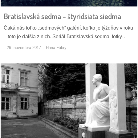
Bratislavská sedma – štyridsiata siedma
dobrá
prax
Čaká nás toľko „sedmových“ galérií, koľko je týždňov v roku
– toto je ďalšia z nich. Seriál Bratislavská sedma: fotky…
práca
26. novembra 2017
Hana Fábry
odkazy
petície
z
médií
videá
vychádzky
/
knihy