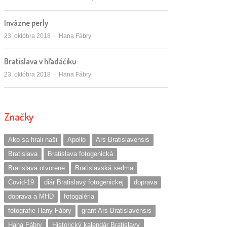
Invázne perly
Autor/ka
23. októbra 2018
Hana Fábry
Bratislava v hľadáčiku
Autor/ka
23. októbra 2018
Hana Fábry
Značky
Ako sa hrali naši
Apollo
Ars Bratislavensis
Bratislava
Bratislava fotogenická
Bratislava otvorene
Bratislavská sedma
Covid-19
diár Bratislavy fotogenickej
doprava
doprava a MHD
fotogaléria
fotografie Hany Fábry
grant Ars Bratislavensis
Hana Fábry
Historický kalendár Bratislavy