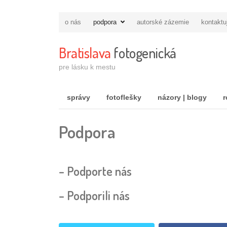
o nás
podpora
autorské zázemie
kontaktu
Bratislava
fotogenická
pre lásku k mestu
správy
fotoflešky
názory | blogy
r
Podpora
–
Podporte nás
–
Podporili nás