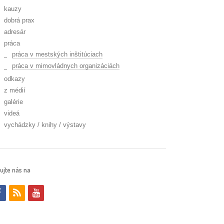
kauzy
dobrá prax
adresár
práca
práca v mestských inštitúciach
práca v mimovládnych organizáciách
odkazy
z médií
galérie
videá
vychádzky / knihy / výstavy
ujte nás na
f
r
y
a
s
o