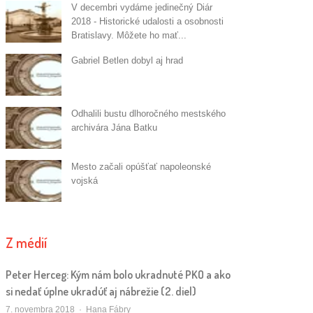
V decembri vydáme jedinečný Diár
2018 - Historické udalosti a osobnosti
Bratislavy. Môžete ho mať...
Gabriel Betlen dobyl aj hrad
Odhalili bustu dlhoročného mestského
archivára Jána Batku
Mesto začali opúšťať napoleonské
vojská
Z médií
Peter Herceg: Kým nám bolo ukradnuté PKO a ako
si nedať úplne ukradúť aj nábrežie (2. diel)
Autor/ka
7. novembra 2018
Hana Fábry