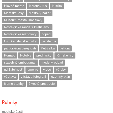
Hlavné mesto
Koronavírus
kultúra
Mestské lesy
Mestský bazár
Múzeum mesta Bratislavy
Nostalgické rande s Bratislavou
Nostalgické rozhovory
odpad
OZ Bratislavské rožky
pandémia
participácia verejnosti
Petržalka
petícia
Pomalo
Potulky
prednášky
Rímske hry
stavebný ombudsman
triedený odpad
udržateľnosť
umenie
video
výruby
výstava
výstava fotografií
územný plán
čierne stavby
životné prostredie
Rubriky
mestské časti