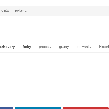
jte nás
reklama
ozhovory
fotky
protesty
granty
pozvánky
Histor