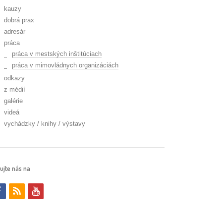
kauzy
dobrá prax
adresár
práca
práca v mestských inštitúciach
práca v mimovládnych organizáciách
odkazy
z médií
galérie
videá
vychádzky / knihy / výstavy
ujte nás na
f
r
y
a
s
o