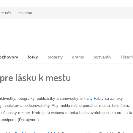
jte nás
reklama
ozhovory
fotky
protesty
granty
pozvánky
Histor
 pre lásku k mestu
aktivistky, fotografky, publicistky a sprievodkyne
Hany Fábry
sa za roky
e aj fanúšikov a podporovateľky. Aby mohla reálne pomáhať mestu, bolo čoraz
í občiansky rozmer. Preto je tu webová stránka bratislavafotogenicka.eu – a tá
a podporu. (Ďakujeme.)