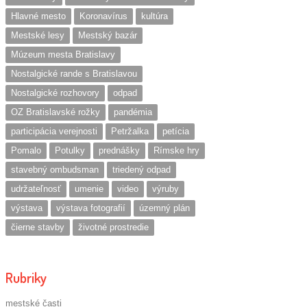
Hlavné mesto
Koronavírus
kultúra
Mestské lesy
Mestský bazár
Múzeum mesta Bratislavy
Nostalgické rande s Bratislavou
Nostalgické rozhovory
odpad
OZ Bratislavské rožky
pandémia
participácia verejnosti
Petržalka
petícia
Pomalo
Potulky
prednášky
Rímske hry
stavebný ombudsman
triedený odpad
udržateľnosť
umenie
video
výruby
výstava
výstava fotografií
územný plán
čierne stavby
životné prostredie
Rubriky
mestské časti