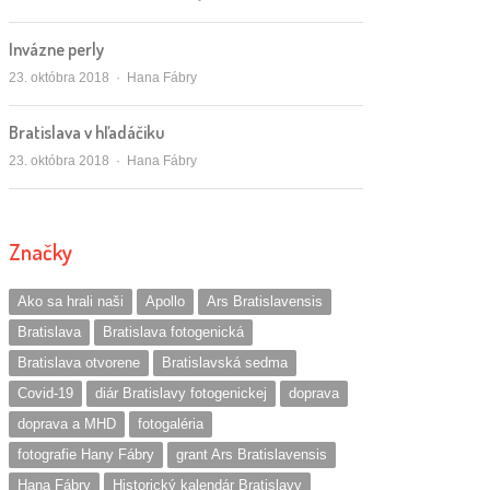
Invázne perly
Autor/ka
23. októbra 2018
Hana Fábry
Bratislava v hľadáčiku
Autor/ka
23. októbra 2018
Hana Fábry
Značky
Ako sa hrali naši
Apollo
Ars Bratislavensis
Bratislava
Bratislava fotogenická
Bratislava otvorene
Bratislavská sedma
Covid-19
diár Bratislavy fotogenickej
doprava
doprava a MHD
fotogaléria
fotografie Hany Fábry
grant Ars Bratislavensis
Hana Fábry
Historický kalendár Bratislavy