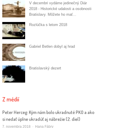
V decembri vydáme jedinečný Diár
2018 - Historické udalosti a osobnosti
Bratislavy. Môžete ho mať...
Rozlúčka s letom 2018
Gabriel Betlen dobyl aj hrad
Bratislavský dezert
Z médií
Peter Herceg: Kým nám bolo ukradnuté PKO a ako
si nedať úplne ukradúť aj nábrežie (2. diel)
Autor/ka
7. novembra 2018
Hana Fábry