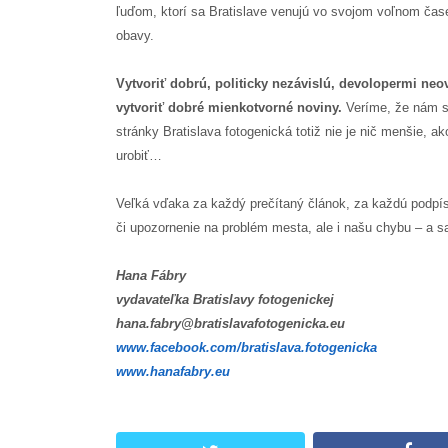
ľuďom, ktorí sa Bratislave venujú vo svojom voľnom čase a
obavy.
Vytvoriť dobrú, politicky nezávislú, devolopermi ne
vytvoriť dobré mienkotvorné noviny.
Veríme, že nám s
stránky Bratislava fotogenická totiž nie je nič menšie, ako
urobiť…
Veľká vďaka za každý prečítaný článok, za každú podpís
či upozornenie na problém mesta, ale i našu chybu – a
Hana Fábry
vydavateľka Bratislavy fotogenickej
hana.fabry@bratislavafotogenicka.eu
www.facebook.com/bratislava.fotogenicka
www.hanafabry.eu