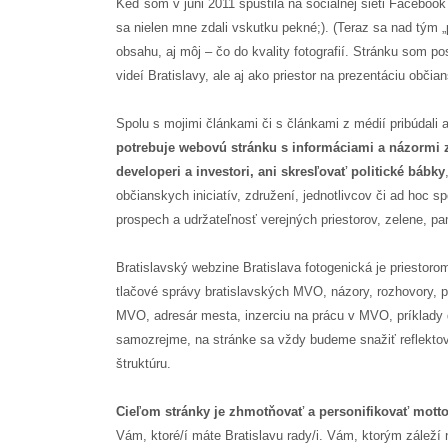
Keď som v júni 2011 spustila na sociálnej sieti Faceboo
sa nielen mne zdali vskutku pekné;). (Teraz sa nad tým „
obsahu, aj môj – čo do kvality fotografií. Stránku som po
videí Bratislavy, ale aj ako priestor na prezentáciu občia
Spolu s mojimi článkami či s článkami z médií pribúdali 
potrebuje webovú stránku s informáciami a názormi z
developeri a investori, ani skresľovať politické bábky
občianskych iniciatív, združení, jednotlivcov či ad hoc s
prospech a udržateľnosť verejných priestorov, zelene, pa
Bratislavský webzine Bratislava fotogenická je priestor
tlačové správy bratislavských MVO, názory, rozhovory, pe
MVO, adresár mesta, inzerciu na prácu v MVO, príklady 
samozrejme, na stránke sa vždy budeme snažiť reflektov
štruktúru.
Cieľom stránky je zhmotňovať a personifikovať motto 
Vám, ktoré/í máte Bratislavu rady/i. Vám, ktorým záleží n