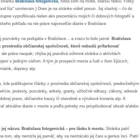
k stránku
Bratislava fotogenická
, fotila som na mobil, staršiu Nokiu. Fotky
pod fúz“ usmievam.) Dnes je na stránke vidieť posun. Jej vlastný – čo do
stupne vyprofilovala nielen ako prezentáciu mojich či dobových fotografií a
nskeho pohľadu na nie práve najveselšie dianie v Bratislave.
aj pozvánky na podujatia v Bratislave… a zrazu to bolo jasné.
Bratislava
 prostredia občianskej spoločnosti, ktoré nebudú prifarbovať
, ale práve naopak; chýba jej pravdivá súhrnná stránka o aktivitách
pojení s jediným cieľom. A tým je prospech mesta a ľudí v ňom žijúcich,
miatok, dopravy atp.
om, kde publikujeme články z prostredia občianskej spoločnosti, predovšetkým
tície, protesty, pozvánky, ankety, granty, užitočné odkazy, zákony, adresár
dobrej praxe, občianske kauzy či stavebné a výrubové konania atp. A
ať aktuálne dianie v meste a podľa potreby mu prispôsobovať obsah a/alebo
jej názvu: Bratislava fotogenická – pre lásku k mestu.
Stránka patrí
a tom, aby nemizla jej pamäť, aby sa nestrácalo jej čaro a genius loci. Patrí