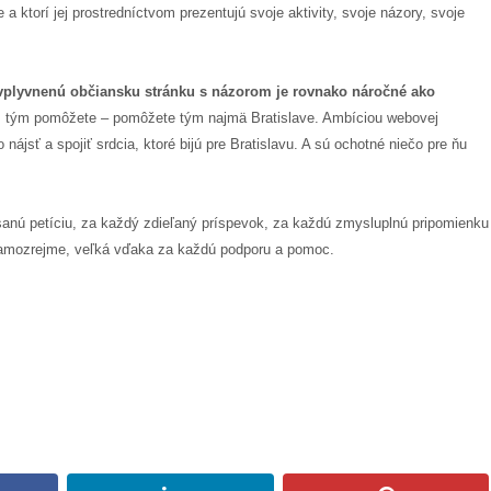
 ktorí jej prostredníctvom prezentujú svoje aktivity, svoje názory, svoje
ovplyvnenú občiansku stránku s názorom je rovnako náročné ako
 tým pomôžete – pomôžete tým najmä Bratislave. Ambíciou webovej
 nájsť a spojiť srdcia, ktoré bijú pre Bratislavu. A sú ochotné niečo pre ňu
anú petíciu, za každý zdieľaný príspevok, za každú zmysluplnú pripomienku
 samozrejme, veľká vďaka za každú podporu a pomoc.