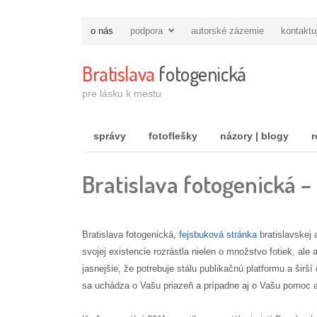
o nás
podpora
autorské zázemie
kontaktu
Bratislava
fotogenická
pre lásku k mestu
správy
fotoflešky
názory | blogy
r
Bratislava fotogenická –
Bratislava fotogenická,
fejsbuková stránka
bratislavskej 
svojej existencie rozrástla nielen o množstvo fotiek, al
jasnejšie, že potrebuje stálu publikačnú platformu a širš
sa uchádza o Vašu priazeň a prípadne aj o Vašu pomoc 