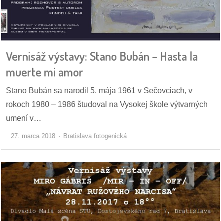
dobrá
prax
Vernisáž výstavy: Stano Bubán – Hasta la
práca
muerte mi amor
odkazy
Stano Bubán sa narodil 5. mája 1961 v Sečovciach, v
rokoch 1980 – 1986 študoval na Vysokej škole výtvarných
petície
umení v…
z
27. marca 2018
Bratislava fotogenická
médií
videá
vychádzky
/
knihy