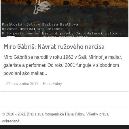
/
výstavy
o
nás
podpora
Miro Gábriš: Návrat ružového narcisa
Miro Gábriš sa narodil v roku 1962 v Šali. Mirinof je maliar,
podporte
nás
galerista a performer. Od roku 2001 funguje v slobodnom
povolaní ako maliar,…
podporili
23. novembra 2017
Hana Fábry
nás
autorské
zázemie
© 2016 - 2021 Bratislava fotogenická Hana Fábry. Všetky práva
kontaktujte
vyhradené.
nás
podmienky používania
|
ochrana osobných údajov
|
súhlas s používaním