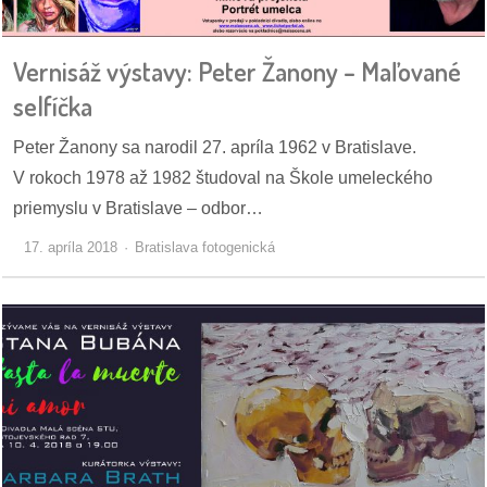
pozvánky
Vernisáž výstavy: Peter Žanony – Maľované
Historický
kalendár
selfíčka
zákony
Peter Žanony sa narodil 27. apríla 1962 v Bratislave.
V rokoch 1978 až 1982 študoval na Škole umeleckého
mestské
priemyslu v Bratislave – odbor…
časti
17. apríla 2018
Bratislava fotogenická
kauzy
konania
stavebné
konania
pripomienkové
konania