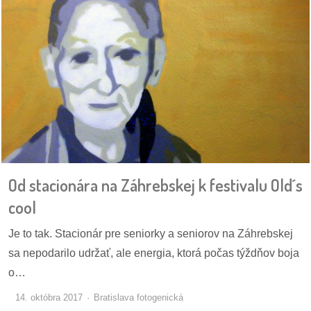
Od stacionára na Záhrebskej k festivalu Old´s
cool
Je to tak. Stacionár pre seniorky a seniorov na Záhrebskej
sa nepodarilo udržať, ale energia, ktorá počas týždňov boja
o…
14. októbra 2017
Bratislava fotogenická