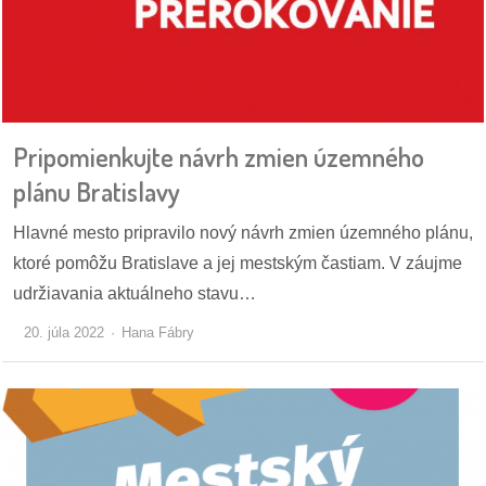
dobrá
prax
práca
Pripomienkujte návrh zmien územného
odkazy
plánu Bratislavy
Hlavné mesto pripravilo nový návrh zmien územného plánu,
petície
ktoré pomôžu Bratislave a jej mestským častiam. V záujme
z
udržiavania aktuálneho stavu…
médií
20. júla 2022
Hana Fábry
videá
vychádzky
/
knihy