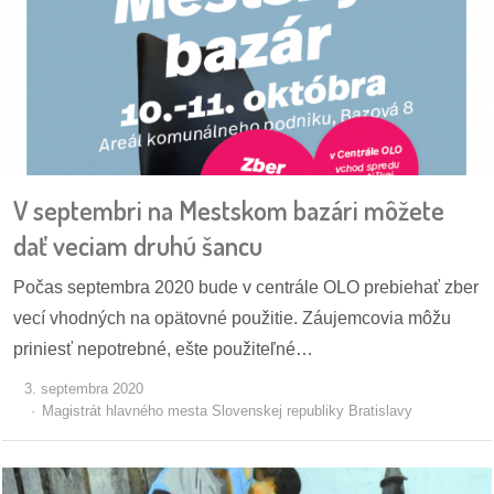
/
výstavy
o
nás
podpora
V septembri na Mestskom bazári môžete
podporte
dať veciam druhú šancu
nás
Počas septembra 2020 bude v centrále OLO prebiehať zber
podporili
vecí vhodných na opätovné použitie. Záujemcovia môžu
nás
priniesť nepotrebné, ešte použiteľné…
autorské
3. septembra 2020
zázemie
Magistrát hlavného mesta Slovenskej republiky Bratislavy
kontaktujte
nás