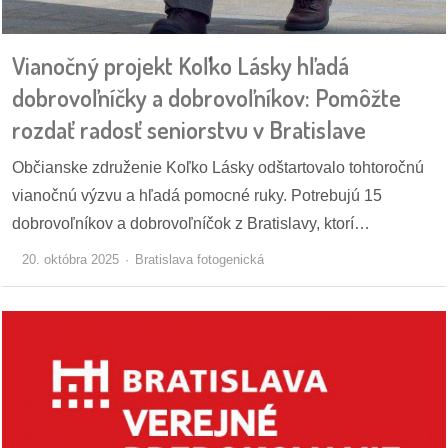
pozvánky
Vianočný projekt Koľko Lásky hľadá
Historický
kalendár
dobrovoľníčky a dobrovoľníkov: Pomôžte
rozdať radosť seniorstvu v Bratislave
zákony
Občianske združenie Koľko Lásky odštartovalo tohtoročnú
mestské
vianočnú výzvu a hľadá pomocné ruky. Potrebujú 15
časti
dobrovoľníkov a dobrovoľníčok z Bratislavy, ktorí…
kauzy
20. októbra 2025
Bratislava fotogenická
konania
stavebné
konania
pripomienkové
konania