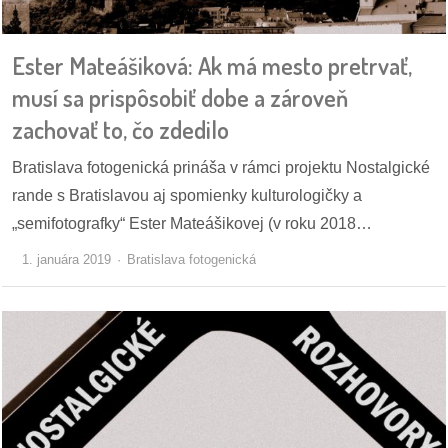
pozvánky
Ester Mateášiková: Ak má mesto pretrvať,
Historický
kalendár
musí sa prispôsobiť dobe a zároveň
zachovať to, čo zdedilo
zákony
Bratislava fotogenická prináša v rámci projektu Nostalgické
mestské
rande s Bratislavou aj spomienky kulturologičky a
časti
„semifotografky“ Ester Mateášikovej (v roku 2018…
kauzy
1. januára 2019
Bratislava fotogenická
konania
stavebné
konania
pripomienkové
konania