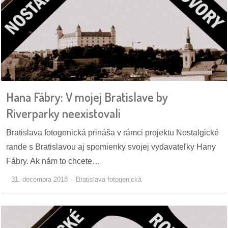
/
výstavy
o
nás
podpora
Hana Fábry: V mojej Bratislave by
podporte
Riverparky neexistovali
nás
Bratislava fotogenická prináša v rámci projektu Nostalgické
podporili
rande s Bratislavou aj spomienky svojej vydavateľky Hany
nás
Fábry. Ak nám to chcete…
autorské
31. decembra 2018
Bratislava fotogenická
zázemie
kontaktujte
nás