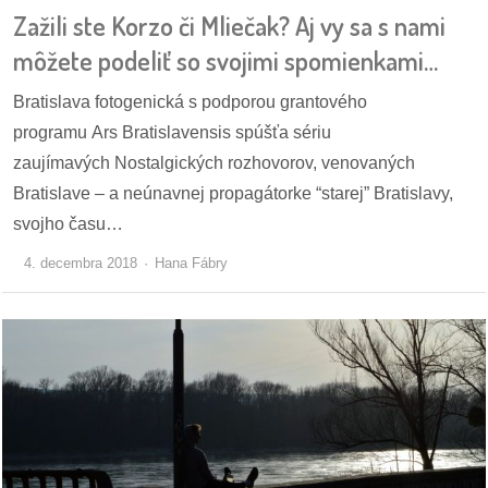
Zažili ste Korzo či Mliečak? Aj vy sa s nami
môžete podeliť so svojimi spomienkami…
Bratislava fotogenická s podporou grantového
programu Ars Bratislavensis spúšťa sériu
zaujímavých Nostalgických rozhovorov, venovaných
Bratislave – a neúnavnej propagátorke “starej” Bratislavy,
svojho času…
4. decembra 2018
Hana Fábry