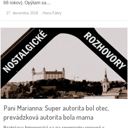
68 rokov). Opýtam sa…
27. decembra 2018
Hana Fábry
Pani Marianna: Super autorita bol otec,
prevádzková autorita bola mama
Bratislava fotogenická sa na spomienky spojené s