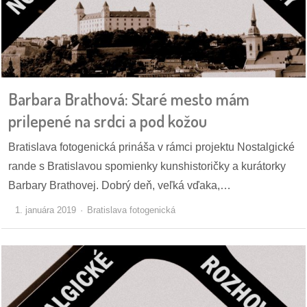
dobrá
prax
práca
Barbara Brathová: Staré mesto mám
odkazy
prilepené na srdci a pod kožou
Bratislava fotogenická prináša v rámci projektu Nostalgické
petície
rande s Bratislavou spomienky kunshistoričky a kurátorky
z
Barbary Brathovej. Dobrý deň, veľká vďaka,…
médií
1. januára 2019
Bratislava fotogenická
videá
vychádzky
/
knihy