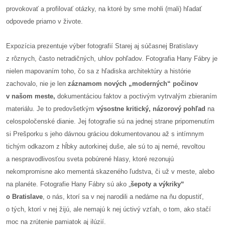
provokovať a profilovať otázky, na ktoré by sme mohli (mali) hľadať
reklama
odpovede priamo v živote.
Expozícia prezentuje výber fotografií Starej aj súčasnej Bratislavy
z rôznych, často netradičných, uhlov pohľadov. Fotografia Hany Fábry je
nielen mapovaním toho, čo sa z hľadiska architektúry a histórie
zachovalo, nie je len
záznamom nových „moderných“ počinov
v našom meste,
dokumentáciou faktov a poctivým vytrvalým zbieraním
materiálu. Je to predovšetkým
výsostne kritický, názorový pohľad
na
celospoločenské dianie. Jej fotografie sú na jednej strane pripomenutím
si Prešporku s jeho dávnou gráciou dokumentovanou až s intímnym
tichým odkazom z hĺbky autorkinej duše, ale sú to aj nemé, revoltou
a nespravodlivosťou sveta pobúrené hlasy, ktoré rezonujú
nekompromisne ako mementá skazeného ľudstva, či už v meste, alebo
na planéte. Fotografie Hany Fábry sú ako „
šepoty a výkriky“
o Bratislave
, o nás, ktorí sa v nej narodili a nedáme na ňu dopustiť,
o tých, ktorí v nej žijú, ale nemajú k nej úctivý vzťah, o tom, ako stačí
moc na zrútenie pamiatok aj ilúzií.