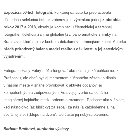
Expozícia 50-tich fotografií
, ku ktorej sa autorka prepracovala
dôslednou selekciou tisícok záberov je s výnimkou jednej
z obdobia
rokov 2017 a 2018
, obsahuje kombináciu čiernobielej a farebnej
fotografie. Kolekcia zahŕňa globálne tzv. panoramatické snímky na
Bratislavu, ktoré stoja v kontre s detailami v intímnejšom znení. Autorka
hľadá prirodzený balans medzi realitou ošklivosti a jej estetickým
vyjadrením
.
Fotografie Hany Fábry môžu fungovať ako nostalgické pohľadnice z
Prešporku, ale chcú byť aj mementom súčasného zásahu a diania
v našom meste v snahe provokovať k aktivite občanov, aj
kompetentných a zodpovedných. Vo svojej tvorbe sa ocitá na
imaginárnej hojdačke medzi srdcom a rozumom. Podobne ako v živote,
keď nástojčivo (až biblicky) za seba i za nás (a každodenne aj na
sociálnej sieti) „klope na dvere“, ale často jej nebýva otvorené.
Barbara Brathová, kurátorka výstavy