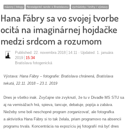
pozvánky
názory | blogy
Nostalgické rande s Bratislavou
vychádzky / knihy / výstavy
Hana Fábry sa vo svojej tvorbe
Historický
kalendár
ocitá na imaginárnej hojdačke
medzi srdcom a rozumom
zákony
mestské
Published:
22. novembra 2018
14:11
Updated: 1. januára
2019
15:34
časti
Bratislava fotogenická
kauzy
Výstava: Hana Fábry – fotografie: Bratislava chránená, Bratislava
tekutá, 22.11. 2018 – 23.1. 2019
konania
Dnes je všetko inak. Zvyčajne ste zvyknutí, že tu v Divadle MS STU sa
stavebné
aj na vernisážach hrá, spieva, tancuje, debatuje, popíja a zabáva.
konania
Niežeby sme boli neschopné program zorganizovať, ale fotografka
a aktivistka Hana Fábry si to tak želala, priam programovo na absencii
pripomienkové
programu trvala. Koncentrácia na expozíciu jej fotografií má byť dnes
konania