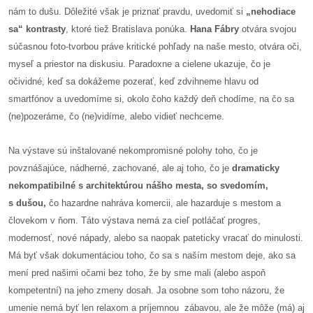
/
nám to dušu. Dôležité však je priznať pravdu, uvedomiť si
„
nehodiace
výstavy
sa“ kontrasty
, ktoré tiež Bratislava ponúka.
Hana Fábry
otvára svojou
súčasnou foto-tvorbou práve kritické pohľady na naše mesto, otvára oči,
o
myseľ a priestor na diskusiu. Paradoxne a cielene ukazuje, čo je
nás
očividné, keď sa dokážeme pozerať, keď zdvihneme hlavu od
smartfónov a uvedomíme si, okolo čoho každý deň chodíme, na čo sa
podpora
(ne)pozeráme, čo (ne)vidíme, alebo vidieť nechceme.
podporte
Na výstave sú inštalované nekompromisné polohy toho, čo je
nás
povznášajúce, nádherné, zachované, ale aj toho, čo je
dramaticky
nekompatibilné s architektúrou nášho mesta, so svedomím,
podporili
s dušou,
čo hazardne nahráva komercii, ale hazarduje s mestom a
nás
človekom v ňom. Táto výstava nemá za cieľ potláčať progres,
modernosť, nové nápady, alebo sa naopak pateticky vracať do minulosti.
autorské
Má byť však dokumentáciou toho, čo sa s naším mestom deje, ako sa
zázemie
mení pred našimi očami bez toho, že by sme mali (alebo aspoň
kontaktujte
kompetentní) na jeho zmeny dosah. Ja osobne som toho názoru, že
nás
umenie nemá byť len relaxom a príjemnou zábavou, ale že môže (má) aj