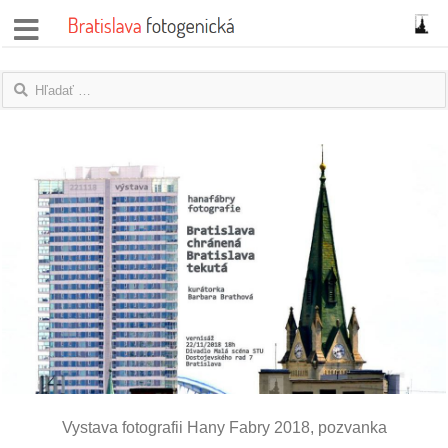
správy
fotoflešky
názory
|
blogy
rozhovory
fotky
protesty
granty
Vystava fotografii Hany Fabry 2018, pozvanka