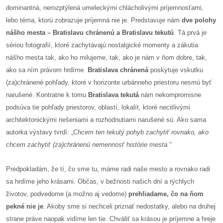
dominantná, nerozptýlená umeleckými chlácholivými príjemnosťami,
lebo téma, ktorú zobrazuje príjemná nie je. Predstavuje nám
dve polohy
dobrá
nášho mesta – Bratislavu chránenú a Bratislavu tekutú
. Tá prvá je
prax
sériou fotografií, ktoré zachytávajú nostalgické momenty a zákutia
nášho mesta tak, ako ho milujeme, tak, ako je nám v ňom dobre, tak,
práca
ako sa ním právom hrdíme.
Bratislava chránená
poskytuje vskutku
(za)chránené pohľady, ktoré v horizonte urbánneho priestoru nesmú byť
odkazy
narušené. Kontratne k tomu
Bratislava tekutá
nám nekompromisne
petície
podsúva tie pohľady priestorov, oblastí, lokalít, ktoré necitlivými
architektonickými riešeniami a rozhodnutiami narušené sú. Ako sama
z
autorka výstavy tvrdí: „
Chcem ten tekutý pohyb zachytiť rovnako, ako
médií
chcem zachytiť (za)chránenú nemennosť histórie mesta.“
videá
Predpokladám, že tí, čo sme tu, máme radi naše mesto a rovnako radi
sa hrdíme jeho krásami. Občas, v bežnosti našich dní a rýchlych
vychádzky
životov, podvedome (a možno aj vedome)
prehliadame, čo na ňom
/
pekné nie je
. Akoby sme si nechceli priznať nedostatky, alebo na druhej
knihy
strane práve naopak vidíme len tie. Chváliť sa krásou je príjemne a hreje