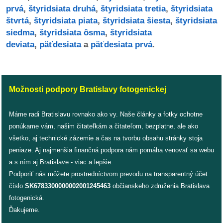
/
prvá
,
štyridsiata druhá
,
štyridsiata tretia
,
štyridsiata
výstavy
štvrtá
,
štyridsiata piata
,
štyridsiata šiesta
,
štyridsiata
siedma
,
štyridsiata ôsma
,
štyridsiata
o
deviata
,
päťdesiata
a
päťdesiata prvá
.
nás
podpora
Možnosti podpory Bratislavy fotogenickej
podporte
nás
Máme radi Bratislavu rovnako ako vy. Naše články a fotky ochotne
ponúkame vám, našim čitateľkám a čitateľom, bezplatne, ale ako
podporili
všetko, aj technické zázemie a čas na tvorbu obsahu stránky stoja
nás
peniaze. Aj najmenšia finančná podpora nám pomáha venovať sa webu
a s ním aj Bratislave - viac a lepšie.
autorské
Podporiť nás môžete prostredníctvom prevodu na transparentný účet
zázemie
číslo
SK6783300000002001245463
občianskeho združenia Bratislava
fotogenická.
kontaktujte
Ďakujeme.
nás