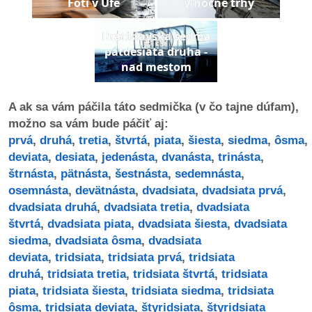
Foti v Ufe
vinocne trhy
dobrá
Bratislavska sedma
prax
patdesiata druha -
nad mestom
práca
A ak sa vám páčila táto sedmička (v čo tajne dúfam),
odkazy
možno sa vám bude páčiť aj:
prvá
,
druhá
,
tretia
,
štvrtá
,
piata
,
šiesta
,
siedma
,
ôsma
,
petície
deviata
,
desiata
,
jedenásta
,
dvanásta
,
trinásta
,
štrnásta
,
pätnásta
,
šestnásta
,
sedemnásta
,
z
osemnásta
,
devätnásta
,
dvadsiata
,
dvadsiata prvá
,
médií
dvadsiata druhá
,
dvadsiata tretia
,
dvadsiata
štvrtá
,
dvadsiata piata
,
dvadsiata šiesta
,
dvadsiata
videá
siedma
,
dvadsiata ôsma
,
dvadsiata
deviata
,
tridsiata
,
tridsiata prvá
,
tridsiata
vychádzky
druhá
,
tridsiata tretia
,
tridsiata štvrtá
,
tridsiata
/
piata
,
tridsiata šiesta
,
tridsiata siedma
,
tridsiata
knihy
ôsma
,
tridsiata deviata
,
štyridsiata
,
štyridsiata