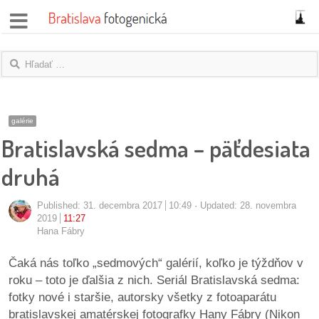
správy
fotoflešky
názory
galérie
Bratislavská sedma – päťdesiata
|
blogy
druhá
rozhovory
Published:
31. decembra 2017
10:49
Updated: 28. novembra
2019
11:27
fotky
Hana Fábry
protesty
Čaká nás toľko „sedmových“ galérií, koľko je týždňov v
roku – toto je ďalšia z nich. Seriál Bratislavská sedma:
granty
fotky nové i staršie, autorsky všetky z fotoaparátu
bratislavskej amatérskej fotografky Hany Fábry (Nikon