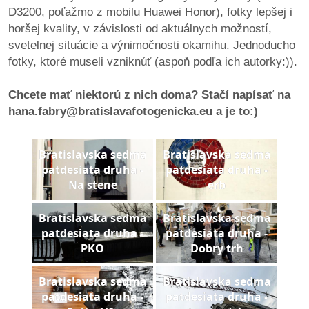
pozvánky
D3200, poťažmo z mobilu Huawei Honor), fotky lepšej i
horšej kvality, v závislosti od aktuálnych možností,
Historický
svetelnej situácie a výnimočnosti okamihu. Jednoducho
kalendár
fotky, ktoré museli vzniknúť (aspoň podľa ich autorky:)).
zákony
Chcete mať niektorú z nich doma? Stačí napísať na
hana.fabry@bratislavafotogenicka.eu a je to:)
mestské
časti
Bratislavska sedma
Bratislavska sedma
patdesiata druha -
patdesiata druha -
kauzy
Na stene
erb
konania
Bratislavska sedma
Bratislavska sedma
patdesiata druha -
patdesiata druha -
stavebné
PKO
Dobry trh
konania
Bratislavska sedma
Bratislavska sedma
pripomienkové
patdesiata druha -
patdesiata druha -
konania