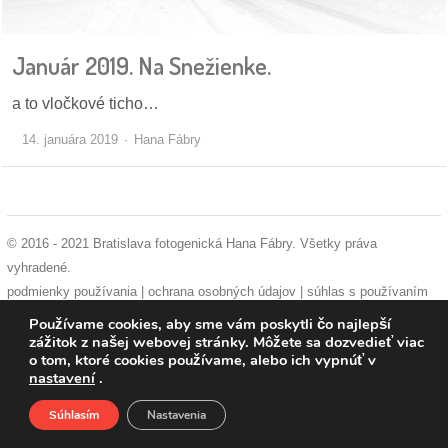
pozvánky
Január 2019. Na Snežienke.
Historický
kalendár
a to vločkové ticho…
zákony
14. januára 2019
Hana Fábry
mestské
časti
© 2016 - 2021 Bratislava fotogenická Hana Fábry. Všetky práva
kauzy
vyhradené.
podmienky používania
|
ochrana osobných údajov
|
súhlas s používaním
konania
cookies
Používame cookies, aby sme vám poskytli čo najlepší
zážitok z našej webovej stránky. Môžete sa dozvedieť viac
stavebné
o tom, ktoré cookies používame, alebo ich vypnúť v
konania
nastavení
.
Súhlasím
Nastavenia
pripomienkové
Domov
O nás
Podporte nás
Facebook
konania