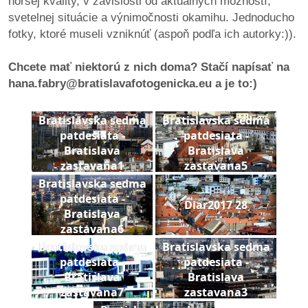
horšej kvality, v závislosti od aktuálnych možností,
pozvánky
svetelnej situácie a výnimočnosti okamihu. Jednoducho
fotky, ktoré museli vzniknúť (aspoň podľa ich autorky:)).
Historický
kalendár
Chcete mať niektorú z nich doma? Stačí napísať na
hana.fabry@bratislavafotogenicka.eu a je to:)
zákony
Bratislavska sedma
Bratislavska sedma
mestské
patdesiata -
patdesiata -
časti
Bratislava
Bratislava
zastavana1
zastavana5
kauzy
Bratislavska sedma
patdesiata -
Diar2017 28
konania
Bratislava
zastavana6
stavebné
Bratislavska sedma
Bratislavska sedma
konania
patdesiata -
patdesiata -
Bratislava
Bratislava
pripomienkové
zastavana7
zastavana3
konania