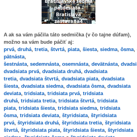
Bratislavska sedma
patdesiata -
Bratislava
dobrá
zastavana4
prax
A ak sa vám páčila táto sedmička (v čo tajne dúfam),
práca
možno sa vám bude páčiť aj:
prvá
,
druhá
,
tretia
,
štvrtá
,
piata
,
šiesta
,
siedma
,
ôsma
,
odkazy
pätnásta
,
šestnásta
,
sedemnásta
,
osemnásta
,
devätnásta
,
dvadsi
petície
dvadsiata prvá
,
dvadsiata druhá
,
dvadsiata
tretia
,
dvadsiata štvrtá
,
dvadsiata piata
,
dvadsiata
z
šiesta
,
dvadsiata siedma
,
dvadsiata ôsma
,
dvadsiata
médií
deviata
,
tridsiata
,
tridsiata prvá
,
tridsiata
druhá
,
tridsiata tretia
,
tridsiata štvrtá
,
tridsiata
videá
piata
,
tridsiata šiesta
,
tridsiata siedma
,
tridsiata
ôsma
,
tridsiata deviata
,
štyridsiata
,
štyridsiata
vychádzky
prvá
,
štyridsiata druhá
,
štyridsiata tretia
,
štyridsiata
/
štvrtá
,
štyridsiata piata
,
štyridsiata šiesta
,
štyridsiata
knihy