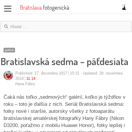
správy
fotoflešky
názory
galérie
Bratislavská sedma – päťdesiata
|
blogy
Published:
17. decembra 2017
10:31
Updated: 28. novembra
rozhovory
2019
11:14
Hana Fábry
fotky
Čaká nás toľko „sedmových“ galérií, koľko je týždňov v
roku – toto je ďalšia z nich. Seriál Bratislavská sedma:
protesty
fotky nové i staršie, autorsky všetky z fotoaparátu
bratislavskej amatérskej fotografky Hany Fábry (Nikon
granty
D3200, poťažmo z mobilu Huawei Honor), fotky lepšej i