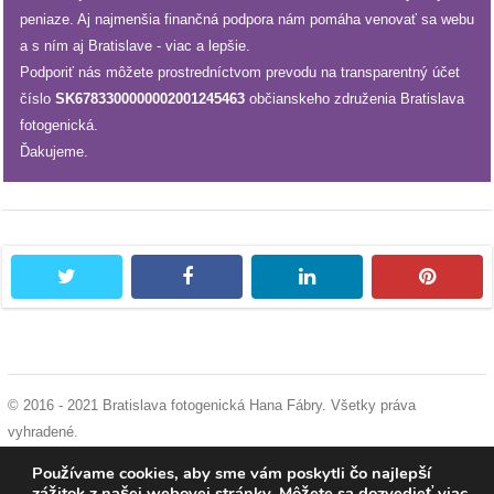
peniaze. Aj najmenšia finančná podpora nám pomáha venovať sa webu
a s ním aj Bratislave - viac a lepšie.
Podporiť nás môžete prostredníctvom prevodu na transparentný účet
číslo
SK6783300000002001245463
občianskeho združenia Bratislava
fotogenická.
Ďakujeme.
twitter
facebook
linkedin
pintere
© 2016 - 2021 Bratislava fotogenická Hana Fábry. Všetky práva
vyhradené.
podmienky používania
|
ochrana osobných údajov
|
súhlas s používaním
Používame cookies, aby sme vám poskytli čo najlepší
cookies
zážitok z našej webovej stránky. Môžete sa dozvedieť viac