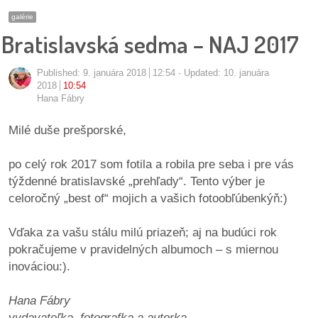
pozvánky
galérie
Bratislavská sedma – NAJ 2017
Historický
kalendár
Published:
9. januára 2018
12:54
Updated: 10. januára
2018
10:54
zákony
Hana Fábry
mestské
Milé duše prešporské,
časti
po celý rok 2017 som fotila a robila pre seba i pre vás
kauzy
týždenné bratislavské „prehľady“. Tento výber je
celoročný „best of“ mojich a vašich fotoobľúbenkýň:)
konania
Vďaka za vašu stálu milú priazeň; aj na budúci rok
stavebné
pokračujeme v pravidelných albumoch – s miernou
konania
inováciou:).
pripomienkové
Hana Fábry
konania
vydavateľka, fotografka a autorka