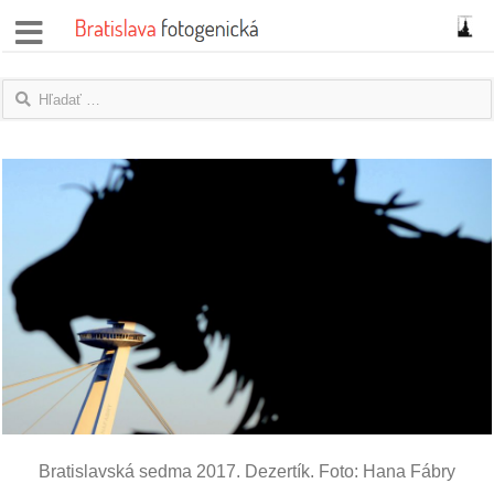
správy
fotoflešky
názory
|
blogy
rozhovory
fotky
protesty
granty
Bratislavská sedma 2017. Dezertík. Foto: Hana Fábry