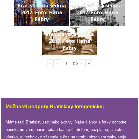
Bratislavská sedma
Bratislavská sedma
2017. Foto: Hana
2017. Foto: Hana
reklama
Fábry
Fábry
Bratislavská sedma
2017. Foto: Hana
Fábry
«
‹
z
5
›
»
Možnosti podpory Bratislavy fotogenickej
Máme radi Bratislavu rovnako ako vy. Naše články a fotky ochotne
ponúkame vám, našim čitateľkám a čitateľom, bezplatne, ale ako
všetko, aj technické zázemie a čas na tvorbu obsahu stránky stoja