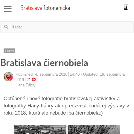
správy
fotoflešky
názory
galérie
Bratislava čiernobiela
|
blogy
Published:
4. septembra 2018
14:40
Updated: 19. septembra
rozhovory
2019
21:03
Hana Fábry
fotky
Obľúbené i nové fotografie bratislavskej aktivistky a
fotografky Hany Fábry ako predzvesť budúcej výstavy v
protesty
roku 2018, ktorá ale nebude iba čiernobiela:)
granty