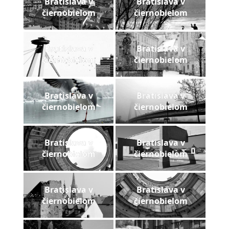
Bratislava v
Bratislava v
pozvánky
čiernobielom
čiernobielom
Historický
kalendár
Bratislava v
Bratislava v
čiernobielom
čiernobielom
zákony
mestské
Bratislava v
Bratislava v
časti
čiernobielom
čiernobielom
kauzy
Bratislava v
Bratislava v
čiernobielom
čiernobielom
konania
stavebné
Bratislava v
Bratislava v
konania
čiernobielom
čiernobielom
pripomienkové
konania