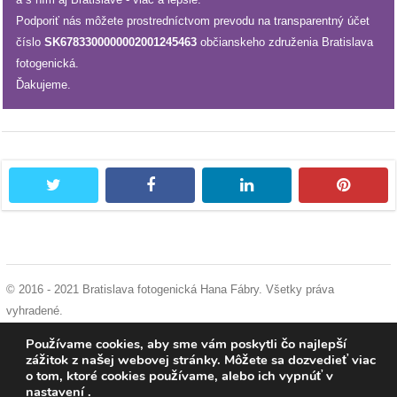
Podporiť nás môžete prostredníctvom prevodu na transparentný účet
reklama
číslo
SK6783300000002001245463
občianskeho združenia Bratislava
fotogenická.
Ďakujeme.
twitter
facebook
linkedin
pintere
© 2016 - 2021 Bratislava fotogenická Hana Fábry. Všetky práva
vyhradené.
podmienky používania
|
ochrana osobných údajov
|
súhlas s používaním
Používame cookies, aby sme vám poskytli čo najlepší
cookies
zážitok z našej webovej stránky. Môžete sa dozvedieť viac
o tom, ktoré cookies používame, alebo ich vypnúť v
nastavení
.